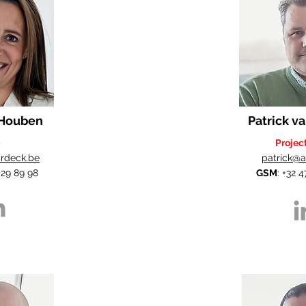
 Houben
Patrick v
O
Projec
irdeck.be
patrick@a
 29 89 98
GSM
: +32 