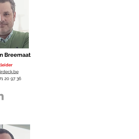
an Breemaat
tleider
irdeck.be
471 20 97 36