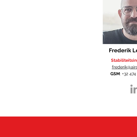
Frederik L
Stabiliteitsi
frederik@air
GSM
: +32 474