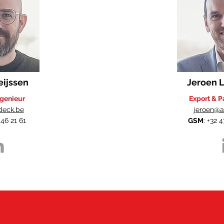
eijssen
Jeroen L
ngenieur
Export & P
deck.be
jeroen@a
 46 21 61
GSM
: +32 