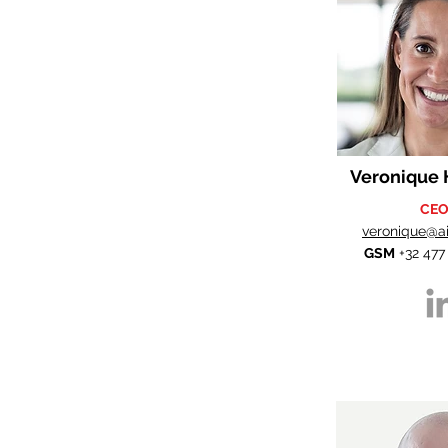
Veronique
CE
veronique@a
GSM
+32 477