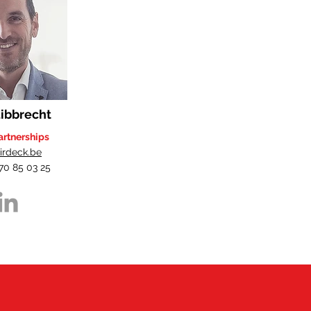
ibbrecht
artnerships
irdeck.be
470 85 03 25